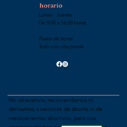
horario
Lunes - Jueves
De 9:00 a 16:00 horas
Fuera de horas
Solo con cita previa
No ofrecemos, recomendamos ni
derivamos a servicios de aborto ni de
medicamentos abortivos, pero nos
comprometemos a ofrecer información