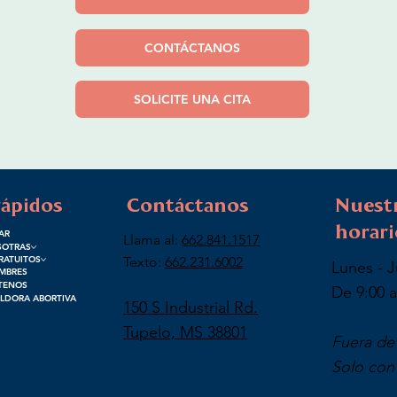
CONTÁCTANOS
SOLICITE UNA CITA
rápidos
Contáctanos
Nuest
horari
AR
Llama al:
662.841.1517
SOTRAS
Texto:
662.231.6002
RATUITOS
Lunes - 
MBRES
TENOS
De 9:00 a
ÍLDORA ABORTIVA
150 S Industrial Rd.
Tupelo, MS 38801
Fuera de
Solo con 