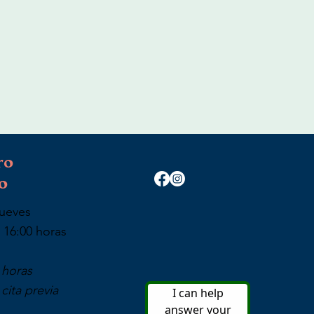
ro
o
Jueves
 16:00 horas
 horas
cita previa